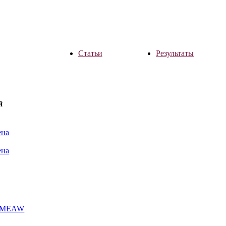
Статьи
Результаты
й
ена
ена
а MEAW