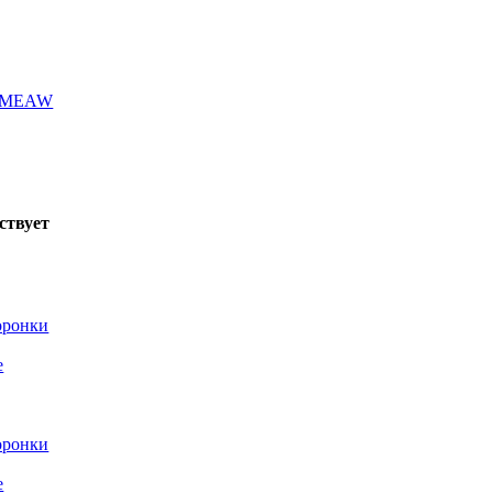
а MEAW
ствует
оронки
е
оронки
е