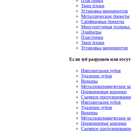
Пластинки
Твин блоки
Установка минивинтов
Металлические брекеты
Сапфировые брекеты
Многопетлевая техник
Элайнеры
Пластинки
Твин блоки
Установка минивинтов
Если зуб разрушен или отсут
Имплантация зубов
Удаление зубов
Виниры
Металлокерамические к
Циркониевые коронки
Съемное протезировани
Имплантация зубов
Удаление зубов
Виниры
Металлокерамические к
Циркониевые коронки
Съемное протезировани