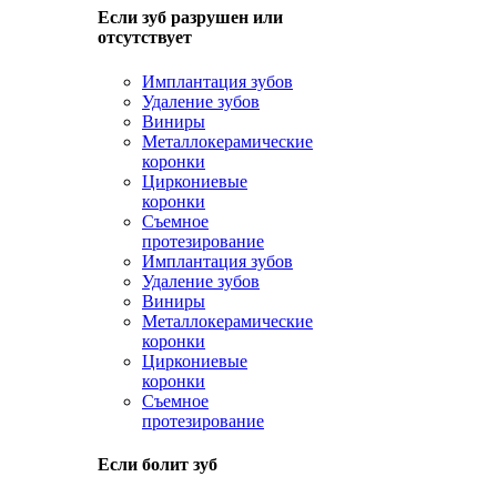
Если зуб разрушен или
отсутствует
Имплантация зубов
Удаление зубов
Виниры
Металлокерамические
коронки
Циркониевые
коронки
Съемное
протезирование
Имплантация зубов
Удаление зубов
Виниры
Металлокерамические
коронки
Циркониевые
коронки
Съемное
протезирование
Если болит зуб