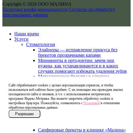
Copyright © 2026 ООО МАЛИНА
Политика конфиденциальности
Согласие на обработку
персональных данных
Наши врачи
Услуги
Стоматология
Элайнеры — исправление прикуса без
брекетов прозрачными капами
Минивинты в ортодонтии: зачем они
нужны, как устанавливаются и в каких
случаях помогают избежать удаления зубов
Металлические брекеты в клинике
«Малина»
Сайт обрабатывает cookies с целью персонализации сервисов, и чтобы
Многопетлевая техника MEAW в
пользоваться веб-сайтом было удобнее. С их помощью мы проводим анализ
ортодонтии: что это, показания,
посещаемости сайта и звонков, в т.ч. с использованием метрических
преимущества и лечение
программ Яндекс.Метрика. Вы можете запретить обработку cookies в
Отбеливание зубов в клинике «Малина»:
настройках браузера. Пожалуйста, ознакомьтесь с
Политикой
в отношении
обработки персональных данных.
безопасное осветление и естественный
Пластинки
Разрешаю
Профессиональная гигиена полости рта в
клинике «Малина»
Сапфировые брекеты в клинике «Малина»