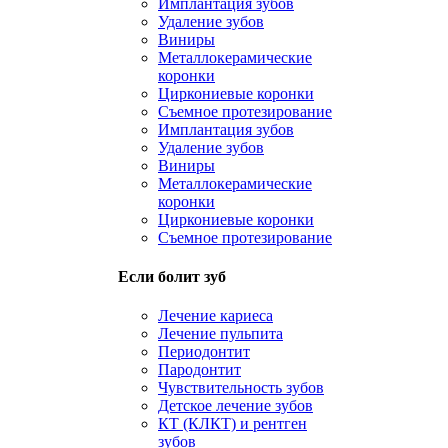
Имплантация зубов
Удаление зубов
Виниры
Металлокерамические
коронки
Циркониевые коронки
Съемное протезирование
Имплантация зубов
Удаление зубов
Виниры
Металлокерамические
коронки
Циркониевые коронки
Съемное протезирование
Если болит зуб
Лечение кариеса
Лечение пульпита
Периодонтит
Пародонтит
Чувствительность зубов
Детское лечение зубов
КТ (КЛКТ) и рентген
зубов