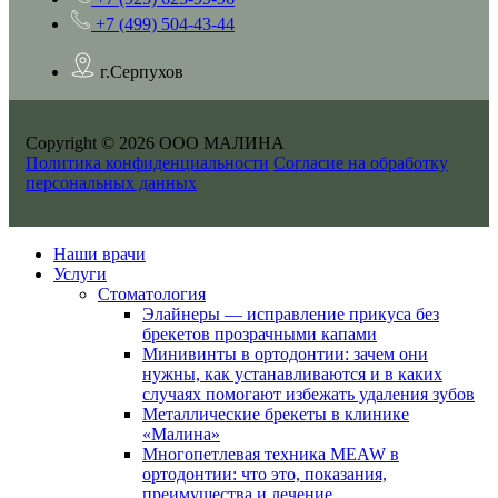
+7 (499) 504-43-44
г.Серпухов
Copyright © 2026 ООО МАЛИНА
Политика конфиденциальности
Согласие на обработку
персональных данных
Наши врачи
Услуги
Стоматология
Элайнеры — исправление прикуса без
брекетов прозрачными капами
Минивинты в ортодонтии: зачем они
нужны, как устанавливаются и в каких
случаях помогают избежать удаления зубов
Металлические брекеты в клинике
«Малина»
Многопетлевая техника MEAW в
ортодонтии: что это, показания,
преимущества и лечение