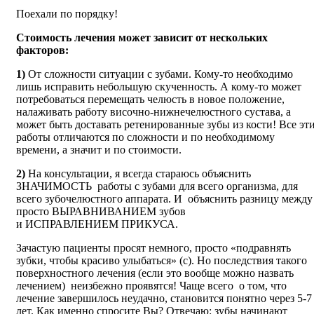
Поехали по порядку!
Стоимость
лечения
может зависит от нескольких
факторов:
1)
От сложности ситуации с зубами. Кому-то необходимо
лишь исправить небольшую скученность. А кому-то может
потребоваться перемещать челюсть в новое положение,
налаживать работу височно-нижнечелюстного сустава, а
может быть доставать ретенированные зубы из кости! Все эт
работы отличаются по сложности и по необходимому
времени, а значит и по стоимости.
2)
На консультации, я всегда стараюсь объяснить
ЗНАЧИМОСТЬ работы с зубами для всего организма, для
всего зубочелюстного аппарата. И объяснить разницу между
просто ВЫРАВНИВАНИЕМ зубов
и ИСПРАВЛЕНИЕМ ПРИКУСА.
Зачастую пациенты просят немного, просто «подравнять
зубки, чтобы красиво улыбаться» (с). Но последствия такого
поверхностного лечения (если это вообще можно назвать
лечением) неизбежно проявятся! Чаще всего о том, что
лечение завершилось неудачно, становится понятно через 5-7
лет. Как именно спросите Вы? Отвечаю: зубы начинают