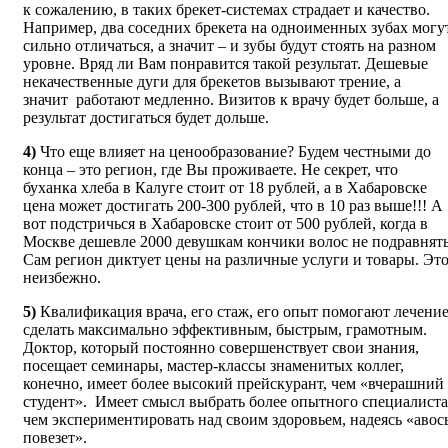
к сожалению, в таких брекет-системах страдает и качество.
Например, два соседних брекета на одноименных зубах могу
сильно отличаться, а значит – и зубы будут стоять на разном
уровне. Вряд ли Вам понравится такой результат. Дешевые
некачественные дуги для брекетов вызывают трение, а
значит работают медленно. Визитов к врачу будет больше, а
результат достигаться будет дольше.
4)
Что еще влияет на ценообразование? Будем честными до
конца – это регион, где Вы проживаете. Не секрет, что
буханка хлеба в Калуге стоит от 18 рублей, а в Хабаровске
цена может достигать 200-300 рублей, что в 10 раз выше!!! А
вот подстричься в Хабаровске стоит от 500 рублей, когда в
Москве дешевле 2000 девушкам кончики волос не подравнять
Сам регион диктует цены на различные услуги и товары. Эт
неизбежно.
5)
Квалификация врача, его стаж, его опыт помогают лечени
сделать максимально эффективным, быстрым, грамотным.
Доктор, который постоянно совершенствует свои знания,
посещает семинары, мастер-классы знаменитых коллег,
конечно, имеет более высокий прейскурант, чем «вчерашний
студент». Имеет смысл выбрать более опытного специалиста
чем экспериментировать над своим здоровьем, надеясь «авос
повезет».