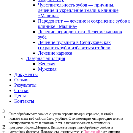
Чувствительность зубов — причины,
лечение и укрепление эмали в клинике
«Малина»
Пародонтит — лечение и сохранение зубов в
клинике «Малина»
Лечение периодонтита. Лечение каналов
зуба
Лечение пульпита в Серпухове: как
сохранить зуб и избавиться от боли
Лечение кариеса
Лазерная эпиляция
Женская
Мужская
Документы
Отзывы
Результаты
Статьи
Цены
Контакты
Записаться
Сайт обрабатывает cookies с целью персонализации сервисов, и чтобы
на консультацию
пользоваться веб-сайтом было удобнее. С их помощью мы проводим анализ
посещаемости сайта и звонков, в т.ч. с использованием метрических
Ваше имя
программ Яндекс.Метрика. Вы можете запретить обработку cookies в
настройках браузера. Пожалуйста, ознакомьтесь с
Политикой
в отношении