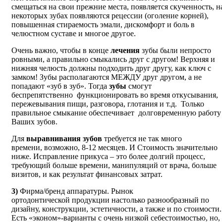
смещаться на свои прежние места, появляется скученность, н
некоторых зубах появляются рецессии (оголение корней),
повышенная стираемость эмали, дискомфорт и боль в
челюстном суставе и многое другое.
Очень важно, чтобы в конце
лечения
зубы были непросто
ровными, а правильно смыкались друг с другом! Верхняя и
нижняя челюсть должны подходить друг другу, как ключ с
замком! Зубы располагаются МЕЖДУ друг другом, а не
попадают «зуб в зуб». Тогда
зубы
смогут
беспрепятственно функционировать во время откусывания,
пережевывания пищи, разговора, глотания и т.д. Только
правильное смыкание обеспечивает долговременную работу
Ваших зубов.
Для
выравнивания зубов
требуется не так много
времени, возможно, 8-12 месяцев. И Стоимость значительно
ниже. Исправление прикуса – это более долгий процесс,
требующий больше времени, манипуляций от врача, больше
визитов, и как результат финансовых затрат.
3)
Фирма/бренд аппаратуры. Рынок
ортодонтической продукции настолько разнообразный по
дизайну, конструкции, эстетичности, а также и по стоимости.
Есть «эконом»-варианты с очень низкой себестоимостью, но,