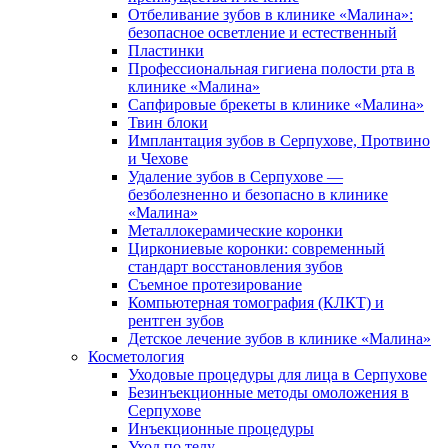
Отбеливание зубов в клинике «Малина»:
безопасное осветление и естественный
Пластинки
Профессиональная гигиена полости рта в
клинике «Малина»
Сапфировые брекеты в клинике «Малина»
Твин блоки
Имплантация зубов в Серпухове, Протвино
и Чехове
Удаление зубов в Серпухове —
безболезненно и безопасно в клинике
«Малина»
Металлокерамические коронки
Циркониевые коронки: современный
стандарт восстановления зубов
Съемное протезирование
Компьютерная томография (КЛКТ) и
рентген зубов
Детское лечение зубов в клинике «Малина»
Косметология
Уходовые процедуры для лица в Серпухове
Безинъекционные методы омоложения в
Серпухове
Инъекционные процедуры
Уход по телу