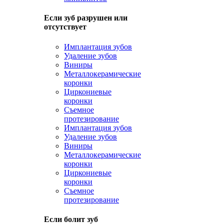
Если зуб разрушен или
отсутствует
Имплантация зубов
Удаление зубов
Виниры
Металлокерамические
коронки
Циркониевые
коронки
Съемное
протезирование
Имплантация зубов
Удаление зубов
Виниры
Металлокерамические
коронки
Циркониевые
коронки
Съемное
протезирование
Если болит зуб