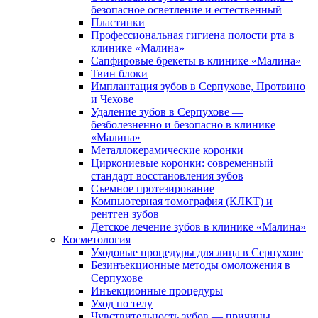
безопасное осветление и естественный
Пластинки
Профессиональная гигиена полости рта в
клинике «Малина»
Сапфировые брекеты в клинике «Малина»
Твин блоки
Имплантация зубов в Серпухове, Протвино
и Чехове
Удаление зубов в Серпухове —
безболезненно и безопасно в клинике
«Малина»
Металлокерамические коронки
Циркониевые коронки: современный
стандарт восстановления зубов
Съемное протезирование
Компьютерная томография (КЛКТ) и
рентген зубов
Детское лечение зубов в клинике «Малина»
Косметология
Уходовые процедуры для лица в Серпухове
Безинъекционные методы омоложения в
Серпухове
Инъекционные процедуры
Уход по телу
Чувствительность зубов — причины,