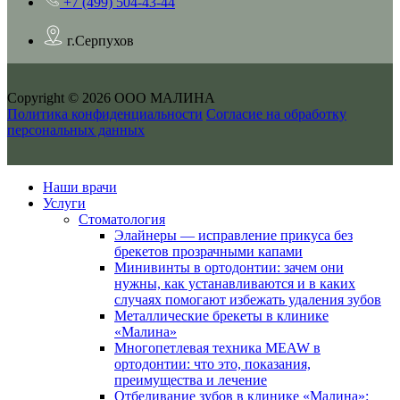
+7 (499) 504-43-44
г.Серпухов
Copyright © 2026 ООО МАЛИНА
Политика конфиденциальности
Согласие на обработку
персональных данных
Наши врачи
Услуги
Стоматология
Элайнеры — исправление прикуса без
брекетов прозрачными капами
Минивинты в ортодонтии: зачем они
нужны, как устанавливаются и в каких
случаях помогают избежать удаления зубов
Металлические брекеты в клинике
«Малина»
Многопетлевая техника MEAW в
ортодонтии: что это, показания,
преимущества и лечение
Отбеливание зубов в клинике «Малина»: