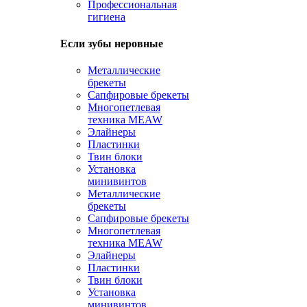
Профессиональная
гигиена
Если зубы неровные
Металлические
брекеты
Сапфировые брекеты
Многопетлевая
техника MEAW
Элайнеры
Пластинки
Твин блоки
Установка
минивинтов
Металлические
брекеты
Сапфировые брекеты
Многопетлевая
техника MEAW
Элайнеры
Пластинки
Твин блоки
Установка
минивинтов