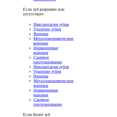
Если зуб разрушен или
отсутствует
Имплантация зубов
Удаление зубов
Виниры
Металлокерамические
коронки
Циркониевые
коронки
Съемное
протезирование
Имплантация зубов
Удаление зубов
Виниры
Металлокерамические
коронки
Циркониевые
коронки
Съемное
протезирование
Если болит зуб