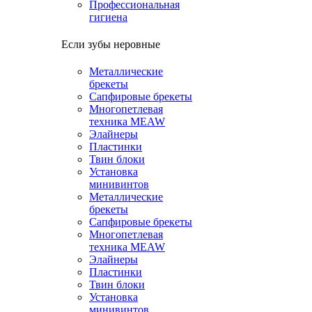
Профессиональная
гигиена
Если зубы неровные
Металлические
брекеты
Сапфировые брекеты
Многопетлевая
техника MEAW
Элайнеры
Пластинки
Твин блоки
Установка
минивинтов
Металлические
брекеты
Сапфировые брекеты
Многопетлевая
техника MEAW
Элайнеры
Пластинки
Твин блоки
Установка
минивинтов