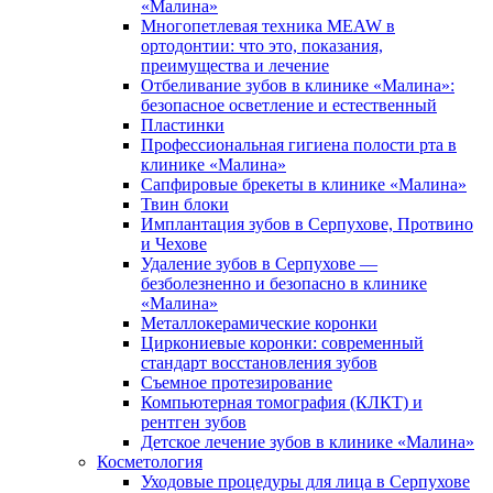
«Малина»
Многопетлевая техника MEAW в
ортодонтии: что это, показания,
преимущества и лечение
Отбеливание зубов в клинике «Малина»:
безопасное осветление и естественный
Пластинки
Профессиональная гигиена полости рта в
клинике «Малина»
Сапфировые брекеты в клинике «Малина»
Твин блоки
Имплантация зубов в Серпухове, Протвино
и Чехове
Удаление зубов в Серпухове —
безболезненно и безопасно в клинике
«Малина»
Металлокерамические коронки
Циркониевые коронки: современный
стандарт восстановления зубов
Съемное протезирование
Компьютерная томография (КЛКТ) и
рентген зубов
Детское лечение зубов в клинике «Малина»
Косметология
Уходовые процедуры для лица в Серпухове