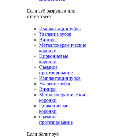
Если зуб разрушен или
отсутствует
Имплантация зубов
Удаление зубов
Виниры
Металлокерамические
коронки
Циркониевые
коронки
Съемное
протезирование
Имплантация зубов
Удаление зубов
Виниры
Металлокерамические
коронки
Циркониевые
коронки
Съемное
протезирование
Если болит зуб