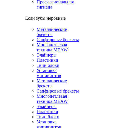
Профессиональная
гигиена
Если зубы неровные
Металлические
брекеты
Сапфировые брекеты
Многопетлевая
техника MEAW
Элайнеры
Пластинки
Твин блоки
Установка
минивинтов
Металлические
брекеты
Сапфировые брекеты
Многопетлевая
техника MEAW
Элайнеры
Пластинки
Твин блоки
Установка
минивинтов