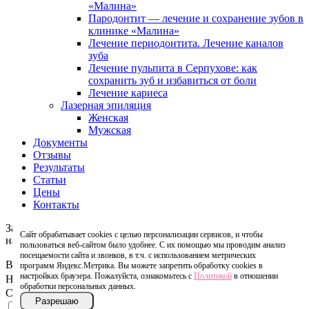
«Малина»
Пародонтит — лечение и сохранение зубов в
клинике «Малина»
Лечение периодонтита. Лечение каналов
зуба
Лечение пульпита в Серпухове: как
сохранить зуб и избавиться от боли
Лечение кариеса
Лазерная эпиляция
Женская
Мужская
Документы
Отзывы
Результаты
Статьи
Цены
Контакты
Записаться
Сайт обрабатывает cookies с целью персонализации сервисов, и чтобы
на консультацию
пользоваться веб-сайтом было удобнее. С их помощью мы проводим анализ
посещаемости сайта и звонков, в т.ч. с использованием метрических
Ваше имя
программ Яндекс.Метрика. Вы можете запретить обработку cookies в
настройках браузера. Пожалуйста, ознакомьтесь с
Политикой
в отношении
Номер телефона
обработки персональных данных.
Согласие
Разрешаю
Соглашаюсь с
Политикой
обработки персональных