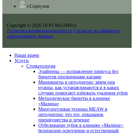
г.Серпухов
Copyright © 2026 ООО МАЛИНА
Политика конфиденциальности
Согласие на обработку
персональных данных
Наши врачи
Услуги
Стоматология
Элайнеры — исправление прикуса без
брекетов прозрачными капами
Минивинты в ортодонтии: зачем они
нужны, как устанавливаются и в каких
случаях помогают избежать удаления зубов
Металлические брекеты в клинике
«Малина»
Многопетлевая техника MEAW в
ортодонтии: что это, показания,
преимущества и лечение
Отбеливание зубов в клинике «Малина»:
безопасное осветление и естественный