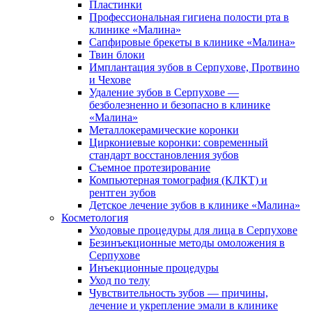
Пластинки
Профессиональная гигиена полости рта в
клинике «Малина»
Сапфировые брекеты в клинике «Малина»
Твин блоки
Имплантация зубов в Серпухове, Протвино
и Чехове
Удаление зубов в Серпухове —
безболезненно и безопасно в клинике
«Малина»
Металлокерамические коронки
Циркониевые коронки: современный
стандарт восстановления зубов
Съемное протезирование
Компьютерная томография (КЛКТ) и
рентген зубов
Детское лечение зубов в клинике «Малина»
Косметология
Уходовые процедуры для лица в Серпухове
Безинъекционные методы омоложения в
Серпухове
Инъекционные процедуры
Уход по телу
Чувствительность зубов — причины,
лечение и укрепление эмали в клинике