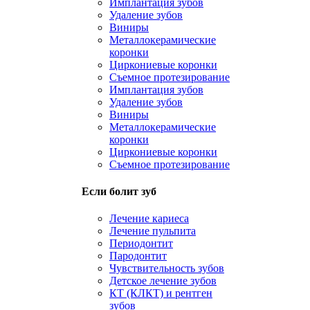
Имплантация зубов
Удаление зубов
Виниры
Металлокерамические
коронки
Циркониевые коронки
Съемное протезирование
Имплантация зубов
Удаление зубов
Виниры
Металлокерамические
коронки
Циркониевые коронки
Съемное протезирование
Если болит зуб
Лечение кариеса
Лечение пульпита
Периодонтит
Пародонтит
Чувствительность зубов
Детское лечение зубов
КТ (КЛКТ) и рентген
зубов