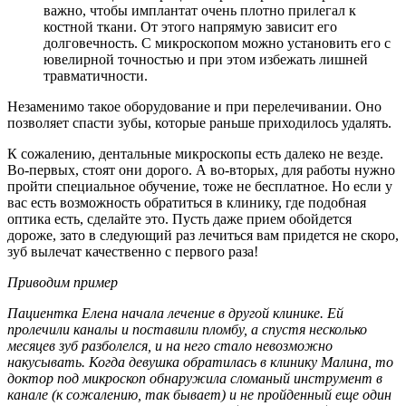
важно, чтобы имплантат очень плотно прилегал к
костной ткани. От этого напрямую зависит его
долговечность. С микроскопом можно установить его с
ювелирной точностью и при этом избежать лишней
травматичности.
Незаменимо такое оборудование и при перелечивании. Оно
позволяет спасти зубы, которые раньше приходилось удалять.
К сожалению, дентальные микроскопы есть далеко не везде.
Во-первых, стоят они дорого. А во-вторых, для работы нужно
пройти специальное обучение, тоже не бесплатное. Но если у
вас есть возможность обратиться в клинику, где подобная
оптика есть, сделайте это. Пусть даже прием обойдется
дороже, зато в следующий раз лечиться вам придется не скоро,
зуб вылечат качественно с первого раза!
Приводим пример
Пациентка Елена начала лечение в другой клинике. Ей
пролечили каналы и поставили пломбу, а спустя несколько
месяцев зуб разболелся, и на него стало невозможно
накусывать. Когда девушка обратилась в клинику Малина, то
доктор под микроскоп обнаружила сломаный инструмент в
канале (к сожалению, так бывает) и не пройденный еще один