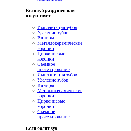
Если зуб разрушен или
отсутствует
Имплантация зубов
Удаление зубов
Виниры
Металлокерамические
коронки
Циркониевые
коронки
Съемное
протезирование
Имплантация зубов
Удаление зубов
Виниры
Металлокерамические
коронки
Циркониевые
коронки
Съемное
протезирование
Если болит зуб