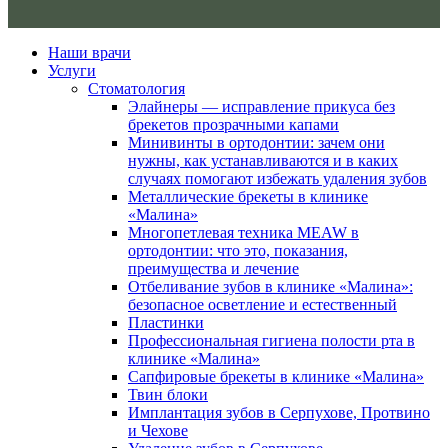
Наши врачи
Услуги
Стоматология
Элайнеры — исправление прикуса без
брекетов прозрачными капами
Минивинты в ортодонтии: зачем они
нужны, как устанавливаются и в каких
случаях помогают избежать удаления зубов
Металлические брекеты в клинике
«Малина»
Многопетлевая техника MEAW в
ортодонтии: что это, показания,
преимущества и лечение
Отбеливание зубов в клинике «Малина»:
безопасное осветление и естественный
Пластинки
Профессиональная гигиена полости рта в
клинике «Малина»
Сапфировые брекеты в клинике «Малина»
Твин блоки
Имплантация зубов в Серпухове, Протвино
и Чехове