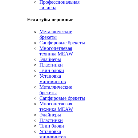
Профессиональная
гигиена
Если зубы неровные
Металлические
брекеты
Сапфировые брекеты
Многопетлевая
техника MEAW
Элайнеры
Пластинки
Твин блоки
Установка
минивинтов
Металлические
брекеты
Сапфировые брекеты
Многопетлевая
техника MEAW
Элайнеры
Пластинки
Твин блоки
Установка
минивинтов